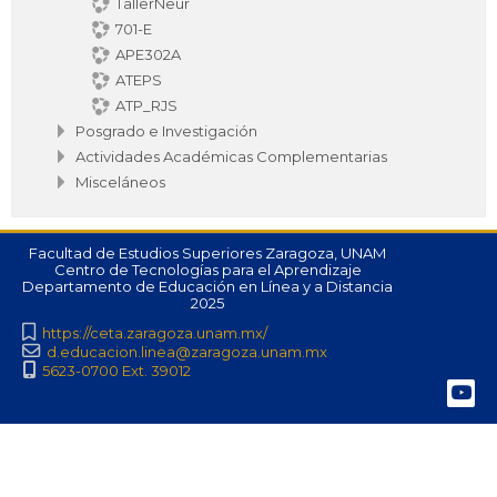
TallerNeur
701-E
APE302A
ATEPS
ATP_RJS
Posgrado e Investigación
Actividades Académicas Complementarias
Misceláneos
Facultad de Estudios Superiores Zaragoza, UNAM
Centro de Tecnologías para el Aprendizaje
Departamento de Educación en Línea y a Distancia
2025
https://ceta.zaragoza.unam.mx/
d.educacion.linea@zaragoza.unam.mx
5623-0700 Ext. 39012