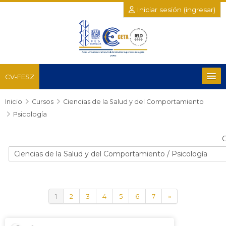
Iniciar sesión (ingresar)
CV-FESZ
Inicio
Recursos
Cursos
Ciencias de la Salud y del Comportamiento
Psicología
Salud y del Comportamiento
C
Químico Biológicas
Posgrado e Investigación
(actual)
Siguiente
1
2
3
4
5
6
7
»
Académicas Complementarias