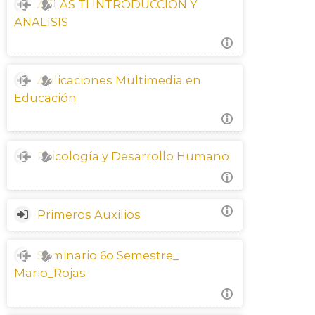
ATLAS TI INTRODUCCION Y
Sitio CETA
ANALISIS
Español - México ‎(es_mx)‎
Buscar
Aplicaciones Multimedia en
cursos
Env
Educación
Psicología y Desarrollo Humano
Primeros Auxilios
Seminario 6o Semestre_
Mario_Rojas