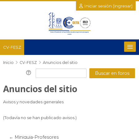
Iniciar sesión (ingresar)
CV-FESZ
Inicio
Recursos
CV-FESZ
Anuncios del sitio
Salud y del Comportamiento
Anuncios del sitio
Químico Biológicas
Avisos y novedades generales
Posgrado e Investigación
(Todavía no se han publicado avisos.)
Académicas Complementarias
← Miniguia-Profesores