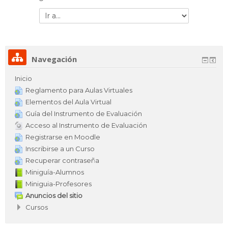
Sitio CETA
Ir a...
Español - México ‎(es_mx)‎
Buscar
Navegación
cursos
Env
Inicio
Reglamento para Aulas Virtuales
Elementos del Aula Virtual
Guía del Instrumento de Evaluación
Acceso al Instrumento de Evaluación
Registrarse en Moodle
Inscribirse a un Curso
Recuperar contraseña
Miniguía-Alumnos
Miniguia-Profesores
Anuncios del sitio
Cursos