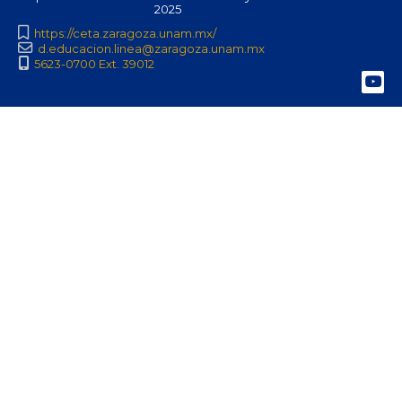
2025
https://ceta.zaragoza.unam.mx/
d.educacion.linea@zaragoza.unam.mx
5623-0700 Ext. 39012