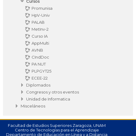
Cursos
Promunisa
HpV-Univ
PALAB
MetInv-2
Curso IA
AppMulti
AVNB
CIndDoc
PA NUT
PLPGYT25
ECEE-22
Diplomados
Congresos y otros eventos
Unidad de Informatica
Misceláneos
Facultad de Estudios Superiores Zaragoza, UNAM
Centro de Tecnologías para el Aprendizaje
Departamento de Educación en Línea y a Distancia