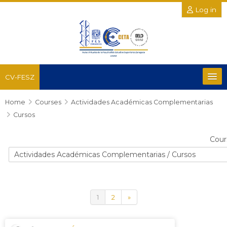
Log in
CV-FESZ
Home
Recursos
Courses
Actividades Académicas Complementarias
Cursos
Salud y del Comportamiento
Cour
Químico Biológicas
Posgrado e Investigación
(current)
Next
1
2
»
Académicas Complementarias