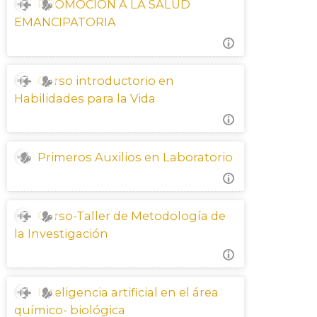
PROMOCIÓN A LA SALUD
Sitio CETA
EMANCIPATORIA
English ‎(en)‎
Search
Curso introductorio en
courses
Sub
Habilidades para la Vida
Primeros Auxilios en Laboratorio
Curso-Taller de Metodología de
la Investigación
Inteligencia artificial en el área
químico- biológica