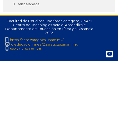
Misceláneos
Facultad de Estudios Superiores Zaragoza, UNAM
Centro de Tecnologías para el Aprendizaje
Departamento de Educación en Línea y a Distancia
2025
https://ceta.zaragoza.unam.mx/
d.educacion.linea@zaragoza.unam.mx
5623-0700 Ext. 39012