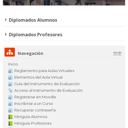
Sitio CETA
Español - México ‎(es_mx)‎
Diplomados Alumnos
Buscar
Diplomados Profesores
cursos
Env
Navegación
Inicio
Reglamento para Aulas Virtuales
Elementos del Aula Virtual
Guía del Instrumento de Evaluación
Acceso al Instrumento de Evaluación
Registrarse en Moodle
Inscribirse a un Curso
Recuperar contraseña
Miniguía-Alumnos
Miniguia-Profesores