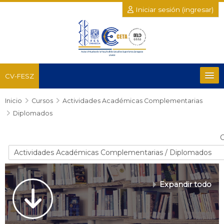
Iniciar sesión (ingresar)
CV-FESZ
Inicio
Recursos
Cursos
Actividades Académicas Complementarias
Diplomados
Salud y del Comportamiento
C
Químico Biológicas
Posgrado e Investigación
Expandir todo
Académicas Complementarias