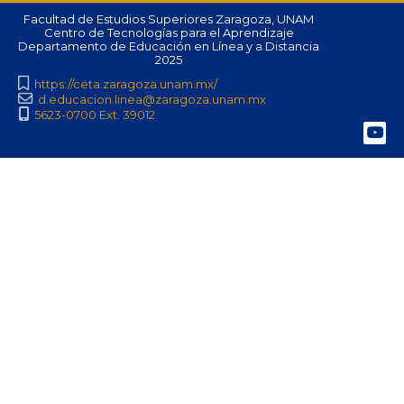
Facultad de Estudios Superiores Zaragoza, UNAM
Centro de Tecnologías para el Aprendizaje
Departamento de Educación en Línea y a Distancia
2025
https://ceta.zaragoza.unam.mx/
d.educacion.linea@zaragoza.unam.mx
5623-0700 Ext. 39012