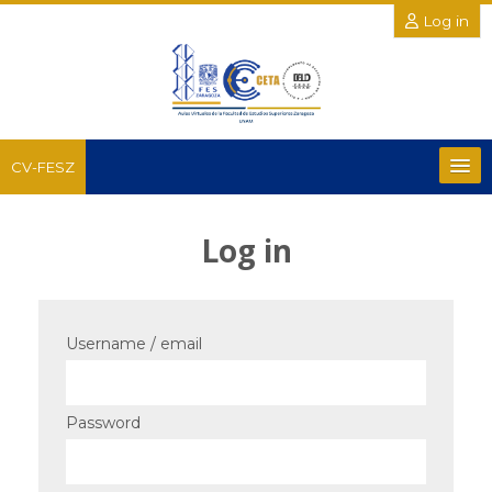
Log in
CV-FESZ
Recursos
Log in
Salud y del Comportamiento
Químico Biológicas
Username / email
Posgrado e Investigación
Password
Académicas Complementarias