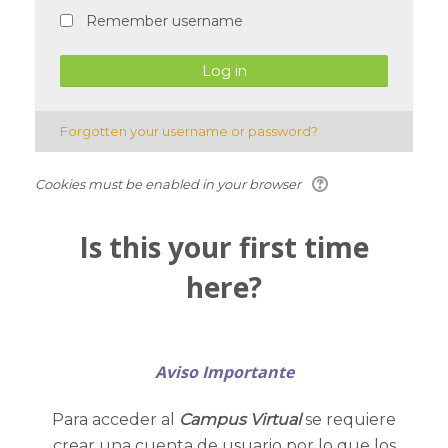
Sitio CETA
Remember username
English ‎(en)‎
Search
courses
Sub
Forgotten your username or password?
Cookies must be enabled in your browser
Is this your first time
here?
Aviso Importante
Para acceder al
Campus Virtual
se requiere
crear una cuenta de usuario por lo que los