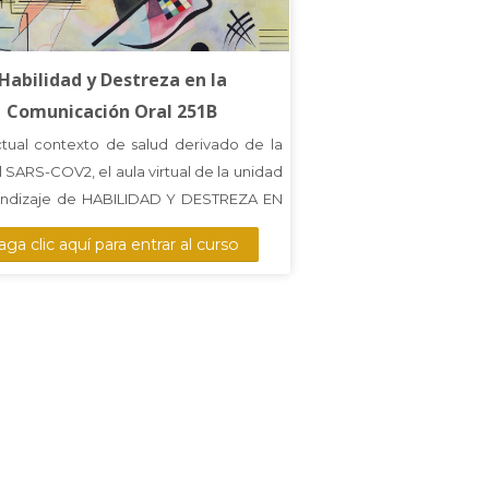
Habilidad y Destreza en la
Comunicación Oral 251B
ctual contexto de salud derivado de la
el SARS-COV2, el aula virtual de la unidad
ndizaje de HABILIDAD Y DESTREZA EN
MUNICACIÓN ORAL, Grupos:251B;
ga clic aquí para entrar al curso
rá iniciar con los trabajos académicos
ondientes al semestre 2021-2, con el
vo de que el estudiante desarrolle
ades de comunicación y potencializando
anza, reforzará su autoestima y adquirirá
ad para futuras exposiciones, además
derá el proceso de la comunicación y
á los distintos tipos de discurso. Este
ivo se alcanzará mediante una