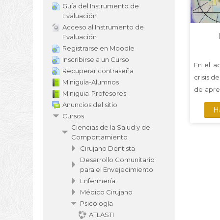
Guía del Instrumento de
Evaluación
Acceso al Instrumento de
Evaluación
Registrarse en Moodle
Inscribirse a un Curso
En el a
Recuperar contraseña
crisis d
Miniguía-Alumnos
de apre
Miniguia-Profesores
LA CO
Anuncios del sitio
Ha
permiti
Cursos
corresp
Ciencias de la Salud y del
Comportamiento
objeti
Cirujano Dentista
habilid
Desarrollo Comunitario
su confi
para el Envejecimiento
segurid
Enfermería
compren
Médico Cirujano
aplicar
Psicología
objet
ATLASTI