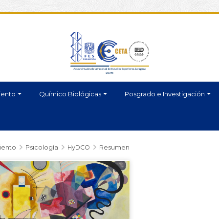
iento
Químico Biológicas
Posgrado e Investigación
iento
Psicología
HyDCO
Resumen