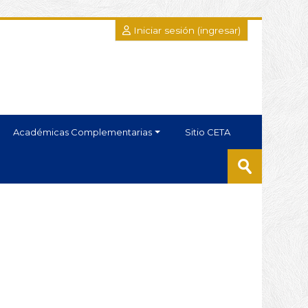
Iniciar sesión (ingresar)
Académicas Complementarias
Sitio CETA
Buscar
cursos
Enviar