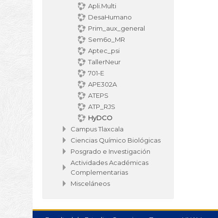
program
Apli.Multi
aula vi
DesaHumano
Prim_aux_general
mediant
Sem6o_MR
Aptec_psi
TallerNeur
701-E
APE302A
ATEPS
ATP_RJS
HyDCO
Campus Tlaxcala
Ciencias Químico Biológicas
Posgrado e Investigación
Actividades Académicas
Complementarias
Misceláneos