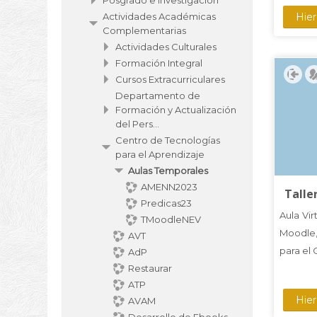
Posgrado e Investigación
obje
Hier
Actividades Académicas
profe
Complementarias
cons
Actividades Culturales
Virtu
Formación Integral
estu
Cursos Extracurriculares
Habil
Departamento de
Formación y Actualización
Educ
del Pers...
mejor
Centro de Tecnologías
para el Aprendizaje
Aulas Temporales
AMENN2023
Talle
Predicas23
Aula Vir
TMoodleNEV
Moodle,
AVT
para el 
AdP
Restaurar
ATP
En est
Hier
AVAM
generad