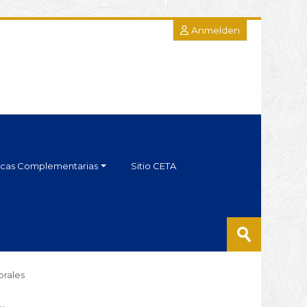
Anmelden
cas Complementarias
Sitio CETA
Kurse
suchen
Speichern
orales