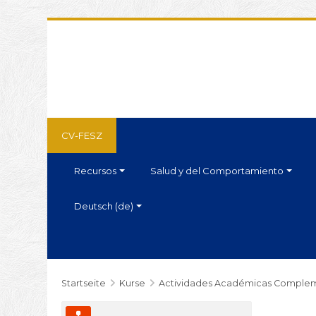
CV-FESZ
Recursos
Salud y del Comportamiento
Deutsch ‎(de)‎
Startseite
Kurse
Actividades Académicas Complem