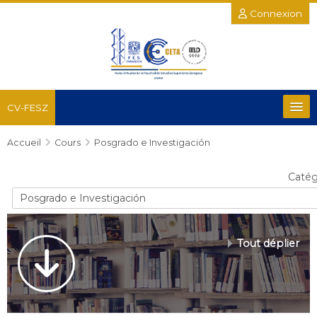
Connexion
CV-FESZ
Accueil
Recursos
Cours
Posgrado e Investigación
Catég
Salud y del Comportamiento
Químico Biológicas
Tout déplier
Posgrado e Investigación
Académicas Complementarias