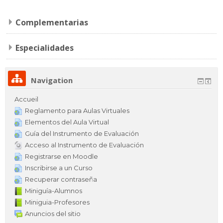
Sitio CETA
Complementarias
Français ‎(fr)‎
Especialidades
Rechercher
des
Env
cours
Navigation
Accueil
Reglamento para Aulas Virtuales
Elementos del Aula Virtual
Guía del Instrumento de Evaluación
Acceso al Instrumento de Evaluación
Registrarse en Moodle
Inscribirse a un Curso
Recuperar contraseña
Miniguía-Alumnos
Miniguia-Profesores
Anuncios del sitio