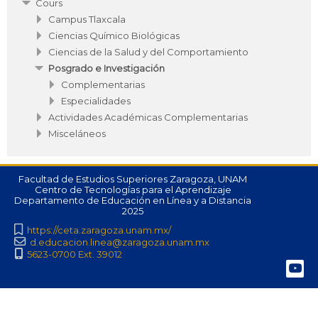
Cours
Campus Tlaxcala
Ciencias Químico Biológicas
Ciencias de la Salud y del Comportamiento
Posgrado e Investigación
Complementarias
Especialidades
Actividades Académicas Complementarias
Misceláneos
Facultad de Estudios Superiores Zaragoza, UNAM
Centro de Tecnologías para el Aprendizaje
Departamento de Educación en Línea y a Distancia
2025
https://ceta.zaragoza.unam.mx/
d.educacion.linea@zaragoza.unam.mx
5623-0700 Ext. 39012