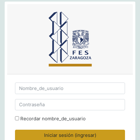
Saltar al contenido principal
Nombre_de_usuario
Contraseña
Recordar nombre_de_usuario
Iniciar sesión (ingresar)