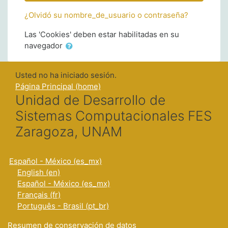
¿Olvidó su nombre_de_usuario o contraseña?
Las 'Cookies' deben estar habilitadas en su
navegador
Usted no ha iniciado sesión.
Página Principal (home)
Unidad de Desarrollo de
Sistemas Computacionales FES
Zaragoza, UNAM
Español - México ‎(es_mx)‎
English ‎(en)‎
Español - México ‎(es_mx)‎
Français ‎(fr)‎
Português - Brasil ‎(pt_br)‎
Resumen de conservación de datos