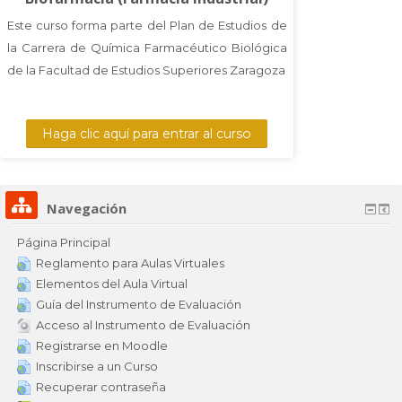
Sitio CETA
Este curso forma parte del Plan de Estudios de
la Carrera de Química Farmacéutico Biológica
Español - Internacional ‎(es)‎
de la Facultad de Estudios Superiores Zaragoza
Buscar
cursos
Env
Haga clic aquí para entrar al curso
Navegación
Página Principal
Reglamento para Aulas Virtuales
Elementos del Aula Virtual
Guía del Instrumento de Evaluación
Acceso al Instrumento de Evaluación
Registrarse en Moodle
Inscribirse a un Curso
Recuperar contraseña