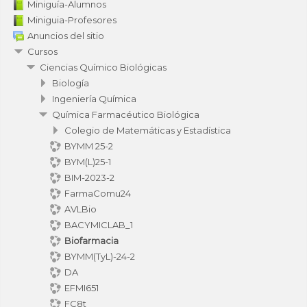
Miniguía-Alumnos
Miniguia-Profesores
Anuncios del sitio
Cursos
Ciencias Químico Biológicas
Biología
Ingeniería Química
Química Farmacéutico Biológica
Colegio de Matemáticas y Estadística
BYMM 25-2
BYM(L)25-1
BIM-2023-2
FarmaComu24
AVLBio
BACYMICLAB_1
Biofarmacia
BYMM(TyL)-24-2
DA
EFMI651
FC8t