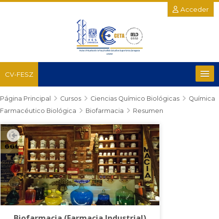
Acceder
CV-FESZ
Página Principal
Recursos
Cursos
Ciencias Químico Biológicas
Química
Farmacéutico Biológica
Biofarmacia
Resumen
Salud y del Comportamiento
Químico Biológicas
Posgrado e Investigación
Académicas Complementarias
Biofarmacia (Farmacia Industrial)